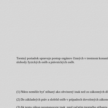
Trestný poriadok upravuje postup orgánov činných v trestnom konaní a 
slobody fyzických osôb a právnických osôb.
(1) Nikto nemôže byť stíhaný ako obvinený inak než zo zákonných d
(2) Do základných práv a slobôd osôb v prípadoch dovolených zákono
(3) Ak tento zákon neustanovuje inak, pred začatím trestného stíhani