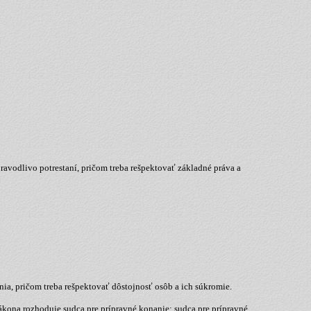
pravodlivo potrestaní, pričom treba rešpektovať základné práva a
a, pričom treba rešpektovať dôstojnosť osôb a ich súkromie.
ákona rozhoduje sudca pre prípravné konanie; sudca pre prípravné