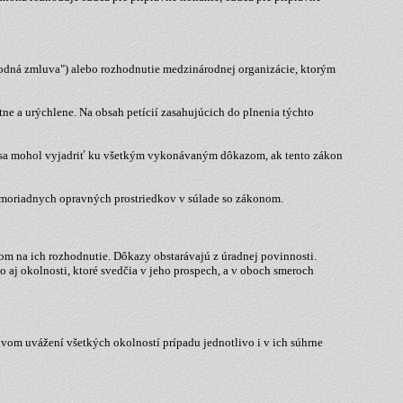
odná zmluva") alebo rozhodnutie medzinárodnej organizácie, ktorým
ne a urýchlene. Na obsah petícií zasahujúcich do plnenia týchto
aby sa mohol vyjadriť ku všetkým vykonávaným dôkazom, ak tento zákon
mimoriadnych opravných prostriedkov v súlade so zákonom.
om na ich rozhodnutie. Dôkazy obstarávajú z úradnej povinnosti.
 aj okolnosti, ktoré svedčia v jeho prospech, a v oboch smeroch
om uvážení všetkých okolností prípadu jednotlivo i v ich súhrne