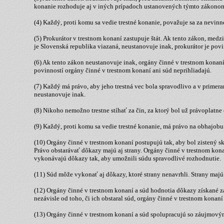
konanie rozhoduje aj v iných prípadoch ustanovených týmto zákono
(4) Každý, proti komu sa vedie trestné konanie, považuje sa za nev
(5) Prokurátor v trestnom konaní zastupuje štát. Ak tento zákon, m
je Slovenská republika viazaná, neustanovuje inak, prokurátor je povin
(6) Ak tento zákon neustanovuje inak, orgány činné v trestnom konan
povinností orgány činné v trestnom konaní ani súd neprihliadajú.
(7) Každý má právo, aby jeho trestná vec bola spravodlivo a v prime
neustanovuje inak.
(8) Nikoho nemožno trestne stíhať za čin, za ktorý bol už právopla
(9) Každý, proti komu sa vedie trestné konanie, má právo na obhajobu
(10) Orgány činné v trestnom konaní postupujú tak, aby bol zistený s
Právo obstarávať dôkazy majú aj strany. Orgány činné v trestnom kona
vykonávajú dôkazy tak, aby umožnili súdu spravodlivé rozhodnutie.
(11) Súd môže vykonať aj dôkazy, ktoré strany nenavrhli. Strany maj
(12) Orgány činné v trestnom konaní a súd hodnotia dôkazy získané 
nezávisle od toho, či ich obstaral súd, orgány činné v trestnom konaní 
(13) Orgány činné v trestnom konaní a súd spolupracujú so záujmov