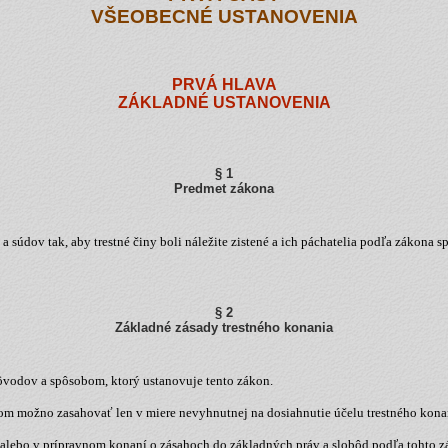
VŠEOBECNÉ USTANOVENIA
PRVÁ HLAVA
ZÁKLADNÉ USTANOVENIA
§ 1
Predmet zákona
súdov tak, aby trestné činy boli náležite zistené a ich páchatelia podľa zákona s
§ 2
Základné zásady trestného konania
ôvodov a spôsobom, ktorý ustanovuje tento zákon.
m možno zasahovať len v miere nevyhnutnej na dosiahnutie účelu trestného konani
a alebo v prípravnom konaní o zásahoch do základných práv a slobôd podľa tohto z