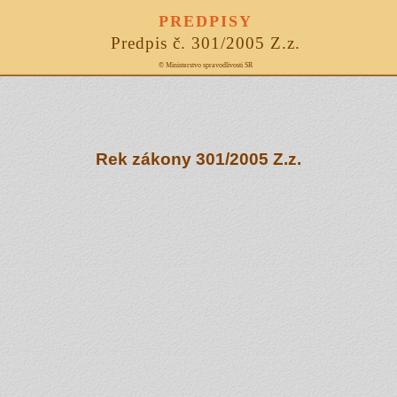
PREDPISY
Predpis č. 301/2005 Z.z.
© Ministerstvo spravodlivosti SR
Rek zákony 301/2005 Z.z.