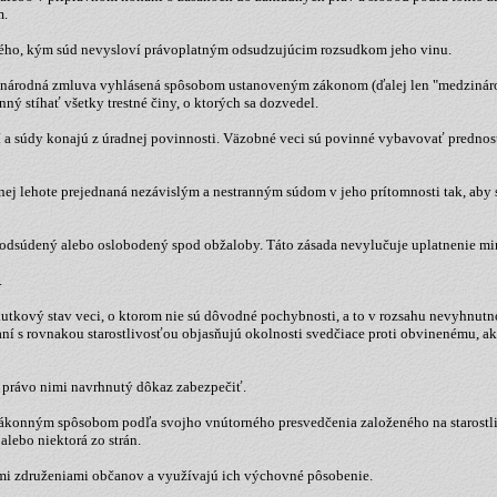
m.
inného, kým súd nevysloví právoplatným odsudzujúcim rozsudkom jeho vinu.
edzinárodná zmluva vyhlásená spôsobom ustanoveným zákonom (ďalej len "medzinár
ný stíhať všetky trestné činy, o ktorých sa dozvedel.
í a súdy konajú z úradnej povinnosti. Väzobné veci sú povinné vybavovať prednost
ranej lehote prejednaná nezávislým a nestranným súdom v jeho prítomnosti tak, 
tne odsúdený alebo oslobodený spod obžaloby. Táto zásada nevylučuje uplatnenie 
.
kutkový stav veci, o ktorom nie sú dôvodné pochybnosti, a to v rozsahu nevyhnutn
ní s rovnakou starostlivosťou objasňujú okolnosti svedčiace proti obvinenému, ako
ú právo nimi navrhnutý dôkaz zabezpečiť.
zákonným spôsobom podľa svojho vnútorného presvedčenia založeného na starostliv
alebo niektorá zo strán.
ými združeniami občanov a využívajú ich výchovné pôsobenie.